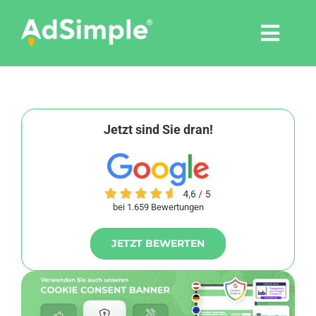
Skip
to
Togg
content
Navi
Leistungen
Tools
Jetzt sind Sie dran!
Pressemitteilungen
bei 1.659 Bewertungen
Shop
JETZT BEWERTEN
Agentur
Blog