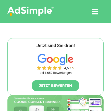
Skip
to
Togg
content
Navi
Leistungen
Tools
Jetzt sind Sie dran!
Pressemitteilungen
bei 1.659 Bewertungen
Shop
JETZT BEWERTEN
Agentur
Blog