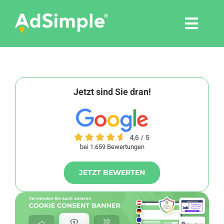
Skip
to
Togg
content
Navi
Leistungen
Tools
Jetzt sind Sie dran!
Pressemitteilungen
bei 1.659 Bewertungen
Shop
JETZT BEWERTEN
Agentur
Blog