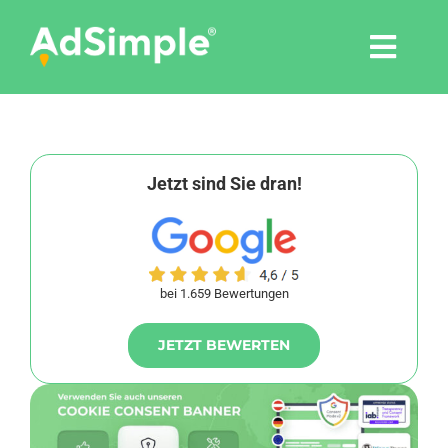
Skip
to
Togg
content
Navi
Leistungen
Tools
Jetzt sind Sie dran!
Pressemitteilungen
bei 1.659 Bewertungen
Shop
JETZT BEWERTEN
Agentur
Blog