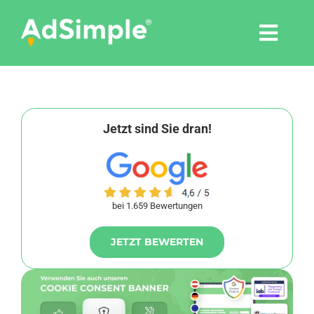
Skip
to
Togg
content
Navi
Leistungen
Tools
Jetzt sind Sie dran!
Pressemitteilungen
bei 1.659 Bewertungen
Shop
JETZT BEWERTEN
Agentur
Blog