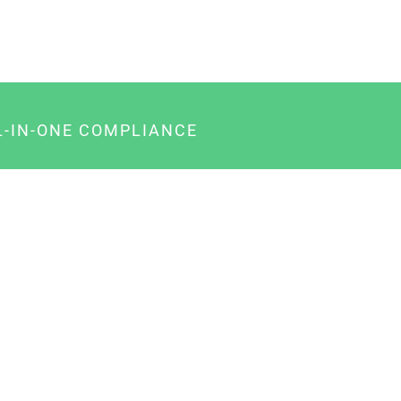
L-IN-ONE COMPLIANCE
gency-Paket für Agenturen
usiness-Paket für Unternehmer