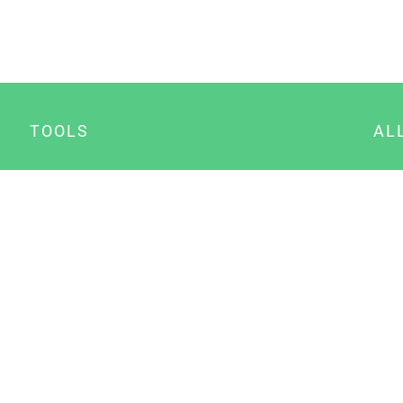
TOOLS
AL
Datenschutz Generator
A
Impressum Generator
B
Datenschutz Manager
Consent Manager
Content Marketing Manager
NewsAI WordPress Plugin