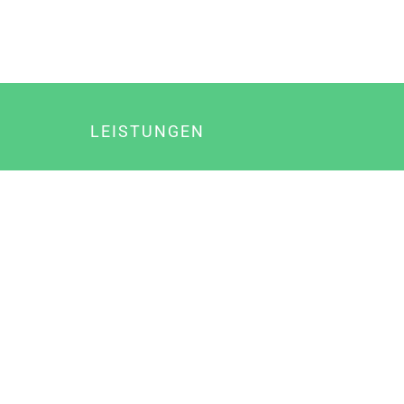
LEISTUNGEN
Online Marketing
Content Marketing
Content Marketing Abos
Content Marketing für Ärzte
Suchmaschinenoptimierung
Social Media Marketing