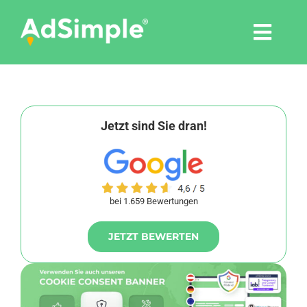
Skip
to
Togg
content
Navi
Leistungen
Tools
Jetzt sind Sie dran!
Pressemitteilungen
bei 1.659 Bewertungen
Shop
JETZT BEWERTEN
Agentur
Blog