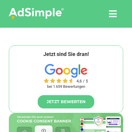
Skip
to
Togg
content
Navi
Leistungen
Tools
Jetzt sind Sie dran!
Pressemitteilungen
bei 1.659 Bewertungen
Shop
JETZT BEWERTEN
Agentur
Blog