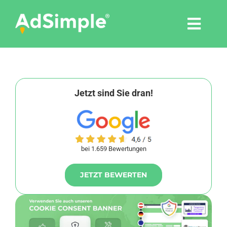
Skip
to
Togg
content
Navi
Leistungen
Tools
Jetzt sind Sie dran!
Pressemitteilungen
bei 1.659 Bewertungen
Shop
JETZT BEWERTEN
Agentur
Blog