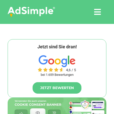
Skip
to
Togg
content
Navi
Leistungen
Tools
Jetzt sind Sie dran!
Pressemitteilungen
bei 1.659 Bewertungen
Shop
JETZT BEWERTEN
Agentur
Blog