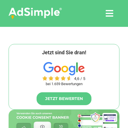
Skip
to
Togg
content
Navi
Leistungen
Tools
Jetzt sind Sie dran!
Pressemitteilungen
bei 1.659 Bewertungen
Shop
JETZT BEWERTEN
Agentur
Blog