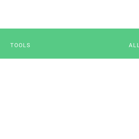
TOOLS
AL
Datenschutz Generator
A
Impressum Generator
B
Datenschutz Manager
Consent Manager
Content Marketing Manager
NewsAI WordPress Plugin