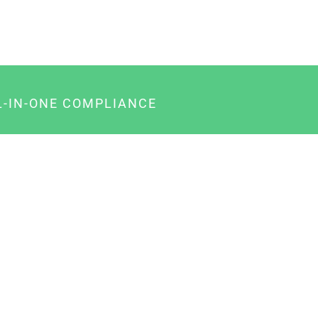
L-IN-ONE COMPLIANCE
gency-Paket für Agenturen
usiness-Paket für Unternehmer