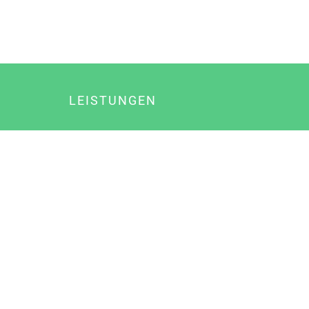
LEISTUNGEN
Online Marketing
Content Marketing
Content Marketing Abos
Content Marketing für Ärzte
Suchmaschinenoptimierung
Social Media Marketing