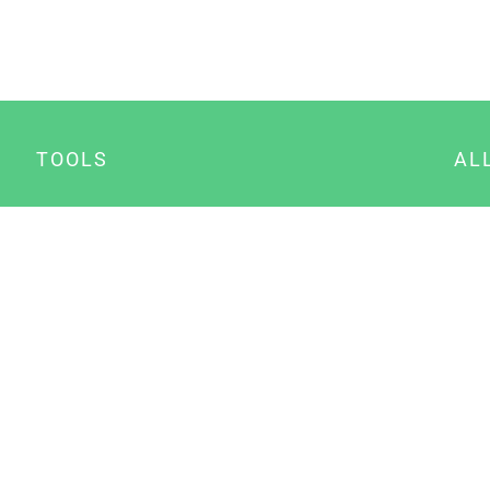
TOOLS
AL
Datenschutz Generator
A
Impressum Generator
B
Datenschutz Manager
Consent Manager
Content Marketing Manager
NewsAI WordPress Plugin