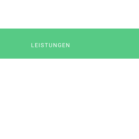
LEISTUNGEN
Online Marketing
Content Marketing
Content Marketing Abos
Content Marketing für Ärzte
Suchmaschinenoptimierung
Social Media Marketing