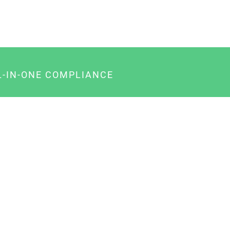
L-IN-ONE COMPLIANCE
gency-Paket für Agenturen
usiness-Paket für Unternehmer