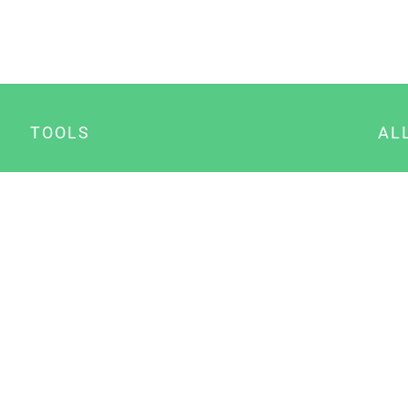
TOOLS
AL
Datenschutz Generator
A
Impressum Generator
B
Datenschutz Manager
Consent Manager
Content Marketing Manager
NewsAI WordPress Plugin