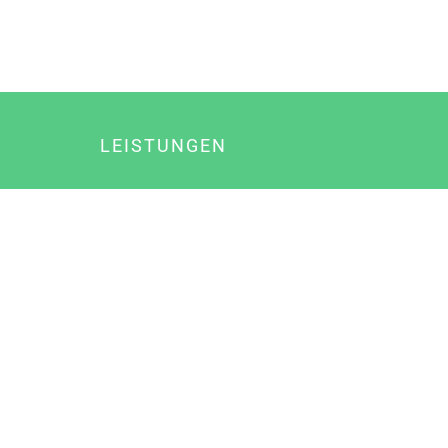
LEISTUNGEN
Online Marketing
Content Marketing
Content Marketing Abos
Content Marketing für Ärzte
Suchmaschinenoptimierung
Social Media Marketing