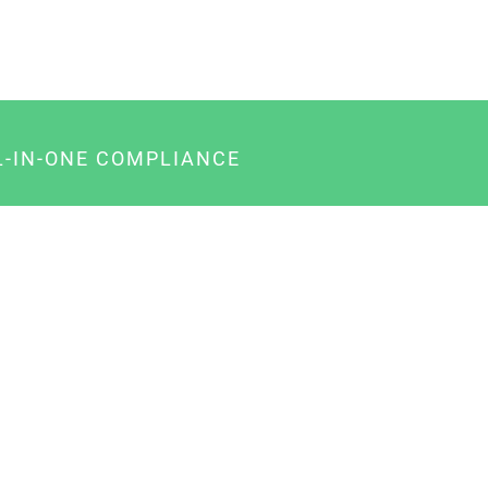
L-IN-ONE COMPLIANCE
gency-Paket für Agenturen
usiness-Paket für Unternehmer