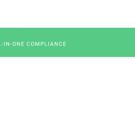
L-IN-ONE COMPLIANCE
gency-Paket für Agenturen
usiness-Paket für Unternehmer