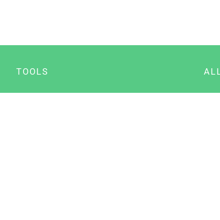
TOOLS
AL
Datenschutz Generator
A
Impressum Generator
B
Datenschutz Manager
Consent Manager
Content Marketing Manager
NewsAI WordPress Plugin