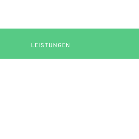
LEISTUNGEN
Online Marketing
Content Marketing
Content Marketing Abos
Content Marketing für Ärzte
Suchmaschinenoptimierung
Social Media Marketing