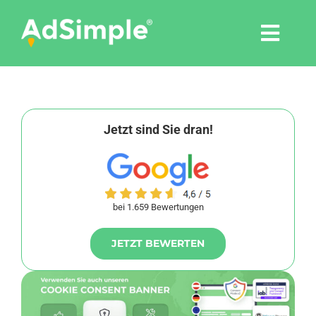
Skip
to
Togg
content
Navi
Leistungen
Tools
Jetzt sind Sie dran!
Pressemitteilungen
bei 1.659 Bewertungen
Shop
JETZT BEWERTEN
Agentur
Blog