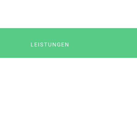
LEISTUNGEN
Online Marketing
Content Marketing
Content Marketing Abos
Content Marketing für Ärzte
Suchmaschinenoptimierung
Social Media Marketing