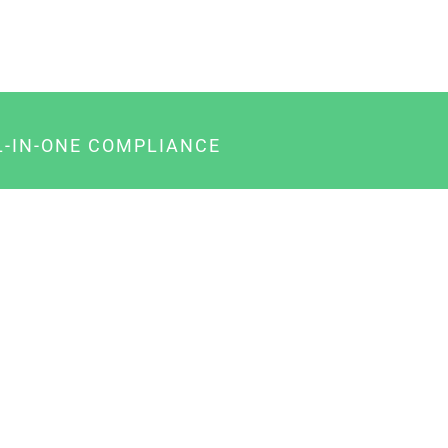
L-IN-ONE COMPLIANCE
gency-Paket für Agenturen
usiness-Paket für Unternehmer