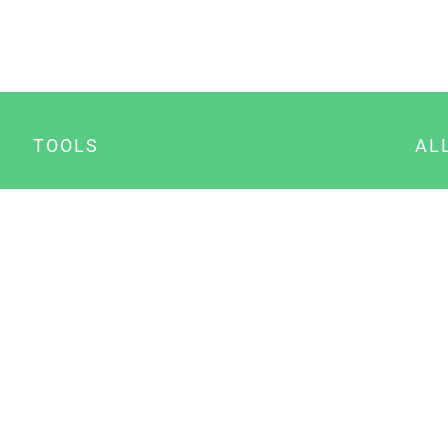
TOOLS
AL
Datenschutz Generator
A
Impressum Generator
B
Datenschutz Manager
Consent Manager
Content Marketing Manager
NewsAI WordPress Plugin