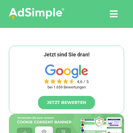
Skip
to
Togg
content
Navi
Leistungen
Tools
Jetzt sind Sie dran!
Pressemitteilungen
bei 1.659 Bewertungen
Shop
JETZT BEWERTEN
Agentur
Blog