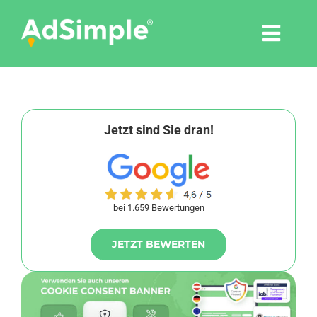
Skip
to
Togg
content
Navi
Leistungen
Tools
Jetzt sind Sie dran!
Pressemitteilungen
bei 1.659 Bewertungen
Shop
JETZT BEWERTEN
Agentur
Blog