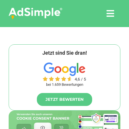
Skip
to
Togg
content
Navi
Leistungen
Tools
Jetzt sind Sie dran!
Pressemitteilungen
bei 1.659 Bewertungen
Shop
JETZT BEWERTEN
Agentur
Blog