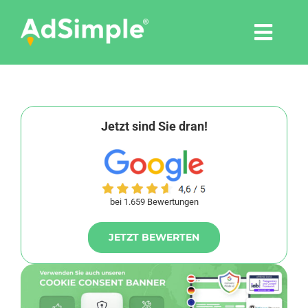
Skip
to
Togg
content
Navi
Leistungen
Tools
Jetzt sind Sie dran!
Pressemitteilungen
bei 1.659 Bewertungen
Shop
JETZT BEWERTEN
Agentur
Blog