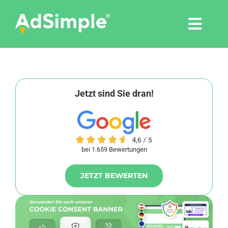
Skip
to
Togg
content
Navi
Leistungen
Tools
Jetzt sind Sie dran!
Pressemitteilungen
bei 1.659 Bewertungen
Shop
JETZT BEWERTEN
Agentur
Blog