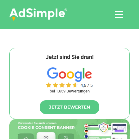
Skip
to
Togg
content
Navi
Leistungen
Tools
Jetzt sind Sie dran!
Pressemitteilungen
bei 1.659 Bewertungen
Shop
JETZT BEWERTEN
Agentur
Blog