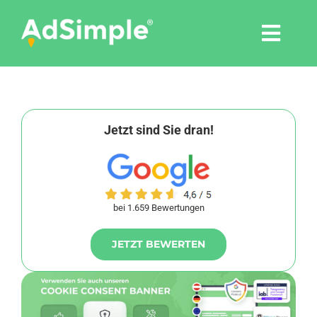
Skip
to
Togg
content
Navi
Leistungen
Tools
Jetzt sind Sie dran!
Pressemitteilungen
bei 1.659 Bewertungen
Shop
JETZT BEWERTEN
Agentur
Blog