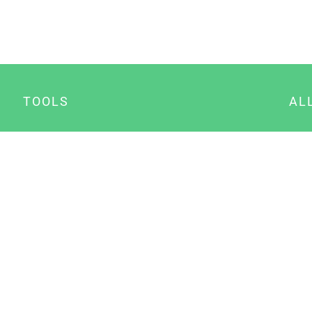
TOOLS
AL
Datenschutz Generator
A
Impressum Generator
B
Datenschutz Manager
Consent Manager
Content Marketing Manager
NewsAI WordPress Plugin