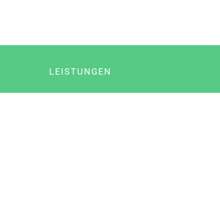
LEISTUNGEN
Online Marketing
Content Marketing
Content Marketing Abos
Content Marketing für Ärzte
Suchmaschinenoptimierung
Social Media Marketing