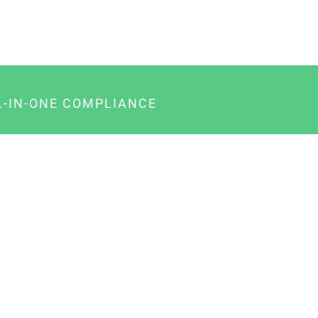
L-IN-ONE COMPLIANCE
gency-Paket für Agenturen
usiness-Paket für Unternehmer