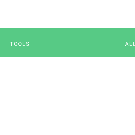
TOOLS
AL
Datenschutz Generator
A
Impressum Generator
B
Datenschutz Manager
Consent Manager
Content Marketing Manager
NewsAI WordPress Plugin