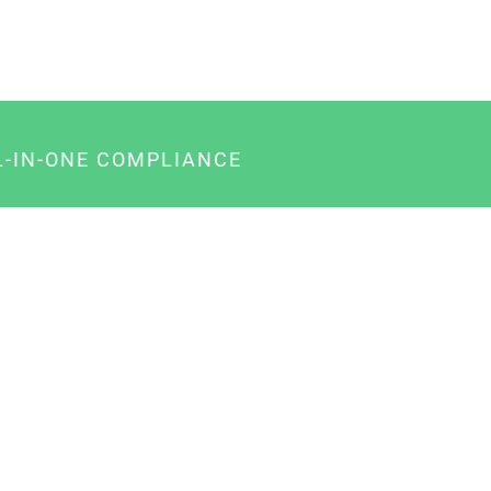
L-IN-ONE COMPLIANCE
gency-Paket für Agenturen
usiness-Paket für Unternehmer