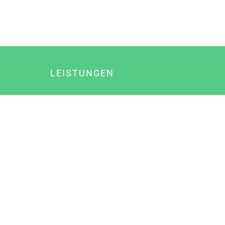
LEISTUNGEN
Online Marketing
Content Marketing
Content Marketing Abos
Content Marketing für Ärzte
Suchmaschinenoptimierung
Social Media Marketing