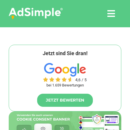
Skip
to
Togg
content
Navi
Leistungen
Tools
Jetzt sind Sie dran!
Pressemitteilungen
bei 1.659 Bewertungen
Shop
JETZT BEWERTEN
Agentur
Blog