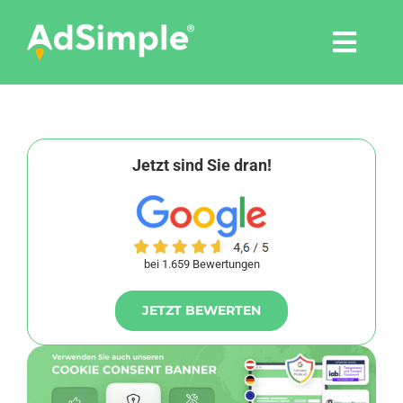
Skip
to
Togg
content
Navi
Leistungen
Tools
Jetzt sind Sie dran!
Pressemitteilungen
bei 1.659 Bewertungen
Shop
JETZT BEWERTEN
Agentur
Blog