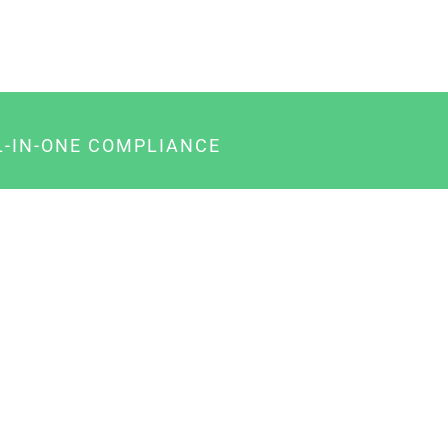
L-IN-ONE COMPLIANCE
gency-Paket für Agenturen
usiness-Paket für Unternehmer