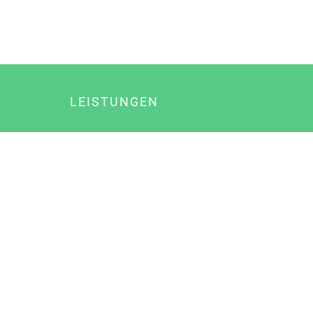
LEISTUNGEN
Online Marketing
Content Marketing
Content Marketing Abos
Content Marketing für Ärzte
Suchmaschinenoptimierung
Social Media Marketing