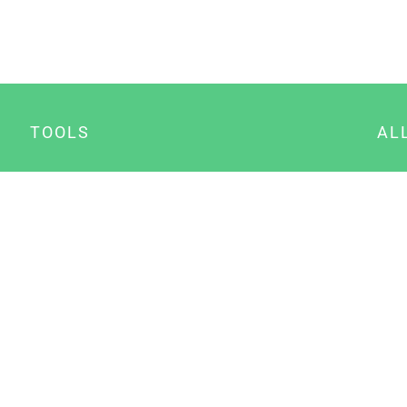
TOOLS
AL
Datenschutz Generator
A
Impressum Generator
B
Datenschutz Manager
Consent Manager
Content Marketing Manager
NewsAI WordPress Plugin