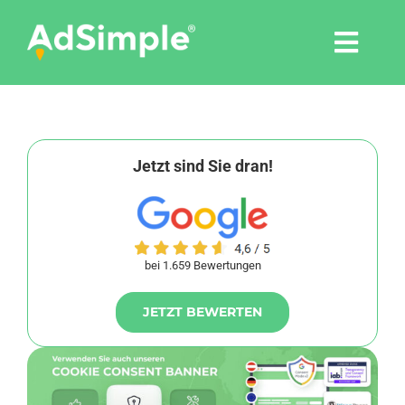
Skip
to
Togg
content
Navi
Leistungen
Tools
Jetzt sind Sie dran!
Pressemitteilungen
bei 1.659 Bewertungen
Shop
JETZT BEWERTEN
Agentur
Blog