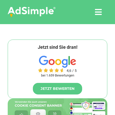
Skip
to
Togg
content
Navi
Leistungen
Tools
Jetzt sind Sie dran!
Pressemitteilungen
bei 1.659 Bewertungen
Shop
JETZT BEWERTEN
Agentur
Blog