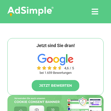
Skip
to
Togg
content
Navi
Leistungen
Tools
Jetzt sind Sie dran!
Pressemitteilungen
bei 1.659 Bewertungen
Shop
JETZT BEWERTEN
Agentur
Blog