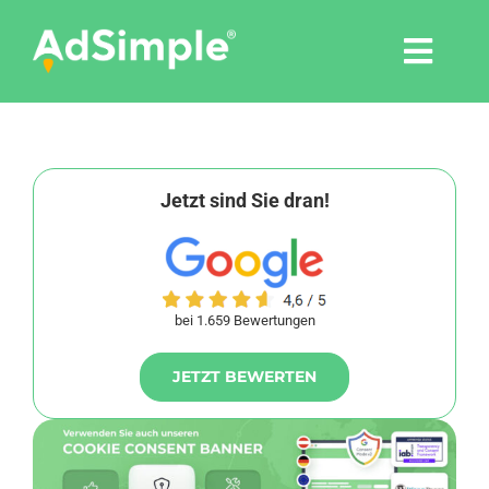
Skip
to
Togg
content
Navi
Leistungen
Tools
Jetzt sind Sie dran!
Pressemitteilungen
bei 1.659 Bewertungen
Shop
JETZT BEWERTEN
Agentur
Blog