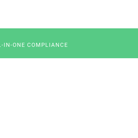
L-IN-ONE COMPLIANCE
gency-Paket für Agenturen
usiness-Paket für Unternehmer