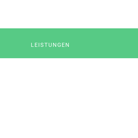
LEISTUNGEN
Online Marketing
Content Marketing
Content Marketing Abos
Content Marketing für Ärzte
Suchmaschinenoptimierung
Social Media Marketing