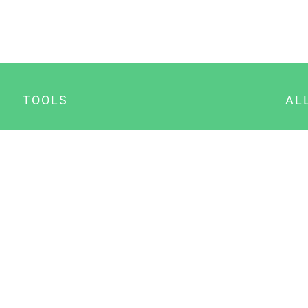
TOOLS
AL
Datenschutz Generator
A
Impressum Generator
B
Datenschutz Manager
Consent Manager
Content Marketing Manager
NewsAI WordPress Plugin