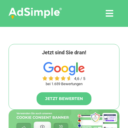
Skip
to
Togg
content
Navi
Leistungen
Tools
Jetzt sind Sie dran!
Pressemitteilungen
bei 1.659 Bewertungen
Shop
JETZT BEWERTEN
Agentur
Blog