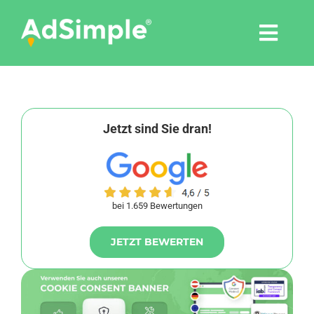
Skip
to
Togg
content
Navi
Leistungen
Tools
Jetzt sind Sie dran!
Pressemitteilungen
bei 1.659 Bewertungen
Shop
JETZT BEWERTEN
Agentur
Blog