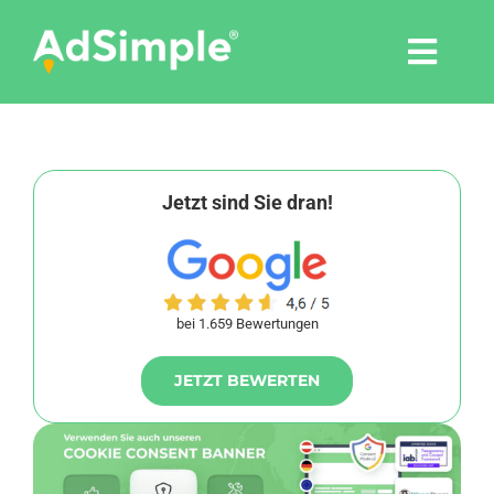
Skip
to
Togg
content
Navi
Leistungen
Tools
Jetzt sind Sie dran!
Pressemitteilungen
bei 1.659 Bewertungen
Shop
JETZT BEWERTEN
Agentur
Blog