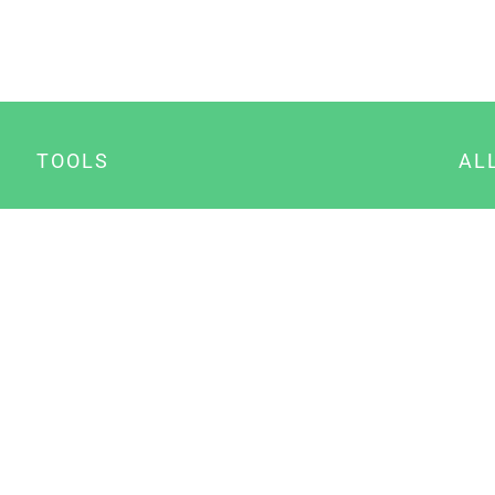
TOOLS
AL
Datenschutz Generator
A
Impressum Generator
B
Datenschutz Manager
Consent Manager
Content Marketing Manager
NewsAI WordPress Plugin