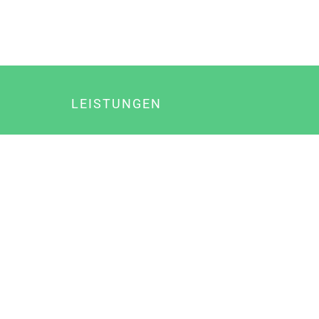
LEISTUNGEN
Online Marketing
Content Marketing
Content Marketing Abos
Content Marketing für Ärzte
Suchmaschinenoptimierung
Social Media Marketing