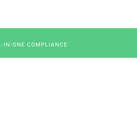
L-IN-ONE COMPLIANCE
gency-Paket für Agenturen
usiness-Paket für Unternehmer