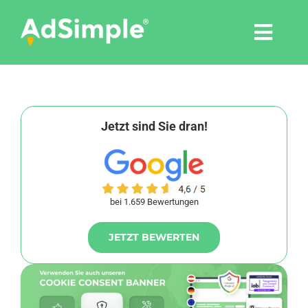
Skip
to
Togg
content
Navi
Leistungen
Tools
Jetzt sind Sie dran!
Pressemitteilungen
bei 1.659 Bewertungen
Shop
JETZT BEWERTEN
Agentur
Blog