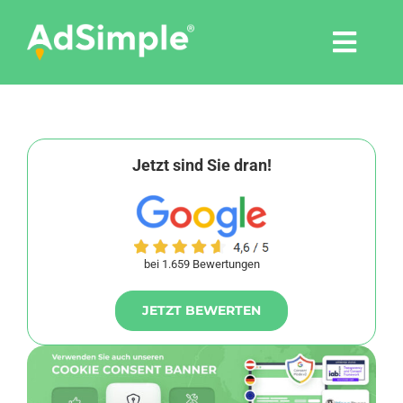
Skip
to
Togg
content
Navi
Leistungen
Tools
Jetzt sind Sie dran!
Pressemitteilungen
bei 1.659 Bewertungen
Shop
JETZT BEWERTEN
Agentur
Blog