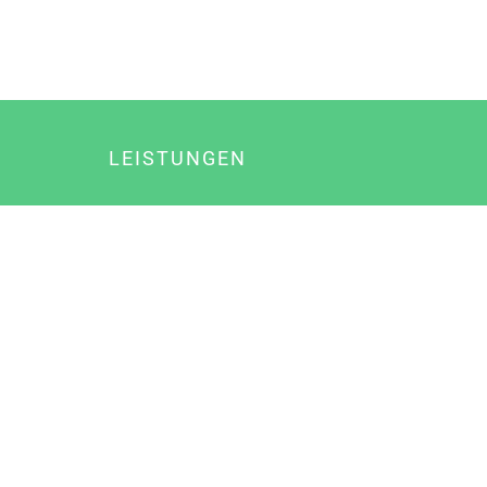
LEISTUNGEN
Online Marketing
Content Marketing
Content Marketing Abos
Content Marketing für Ärzte
Suchmaschinenoptimierung
Social Media Marketing