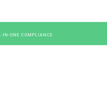
L-IN-ONE COMPLIANCE
gency-Paket für Agenturen
usiness-Paket für Unternehmer