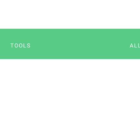
TOOLS
AL
Datenschutz Generator
A
Impressum Generator
B
Datenschutz Manager
Consent Manager
Content Marketing Manager
NewsAI WordPress Plugin