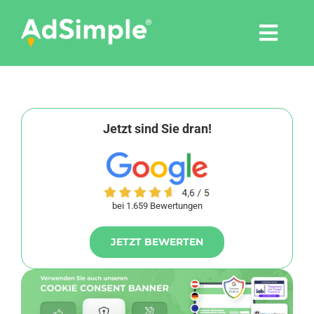
Skip
to
Togg
content
Navi
Leistungen
Tools
Jetzt sind Sie dran!
Pressemitteilungen
bei 1.659 Bewertungen
Shop
JETZT BEWERTEN
Agentur
Blog