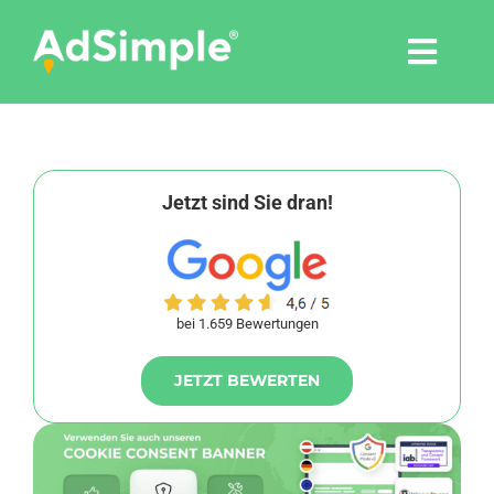
Skip
to
Togg
content
Navi
Leistungen
Tools
Jetzt sind Sie dran!
Pressemitteilungen
bei 1.659 Bewertungen
Shop
JETZT BEWERTEN
Agentur
Blog