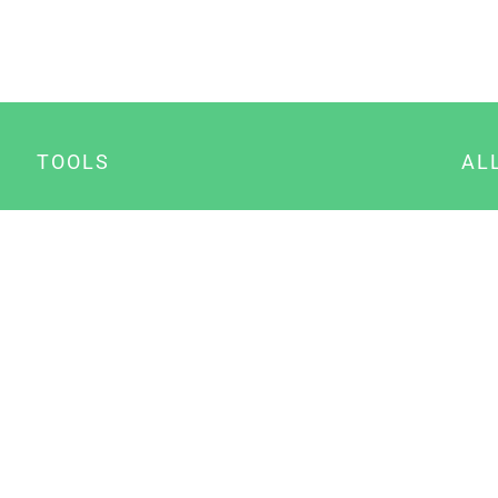
TOOLS
AL
Datenschutz Generator
A
Impressum Generator
B
Datenschutz Manager
Consent Manager
Content Marketing Manager
NewsAI WordPress Plugin