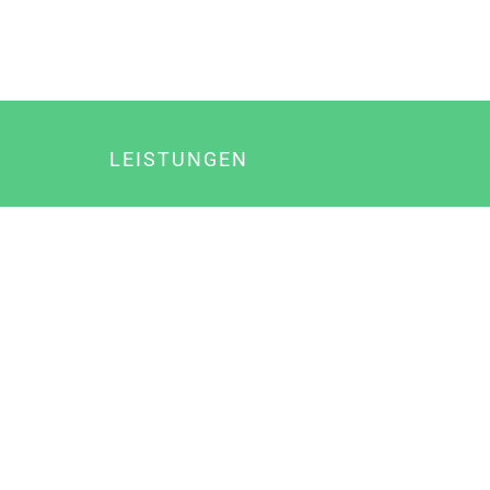
LEISTUNGEN
Online Marketing
Content Marketing
Content Marketing Abos
Content Marketing für Ärzte
Suchmaschinenoptimierung
Social Media Marketing