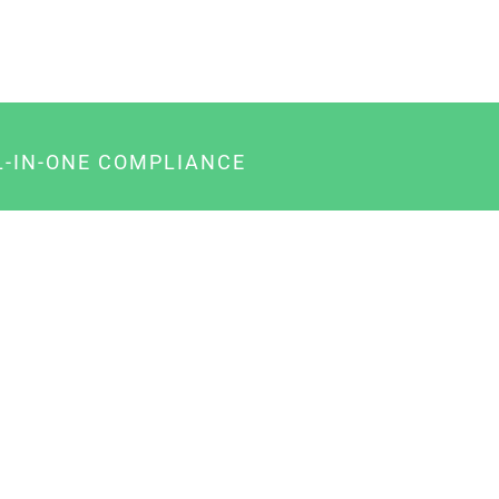
L-IN-ONE COMPLIANCE
gency-Paket für Agenturen
usiness-Paket für Unternehmer