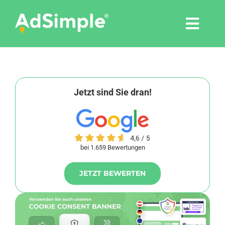
Skip
to
Togg
content
Navi
Leistungen
Tools
Jetzt sind Sie dran!
Pressemitteilungen
bei 1.659 Bewertungen
Shop
JETZT BEWERTEN
Agentur
Blog