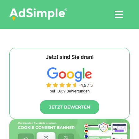
Skip
to
Togg
content
Navi
Leistungen
Tools
Jetzt sind Sie dran!
Pressemitteilungen
bei 1.659 Bewertungen
Shop
JETZT BEWERTEN
Agentur
Blog