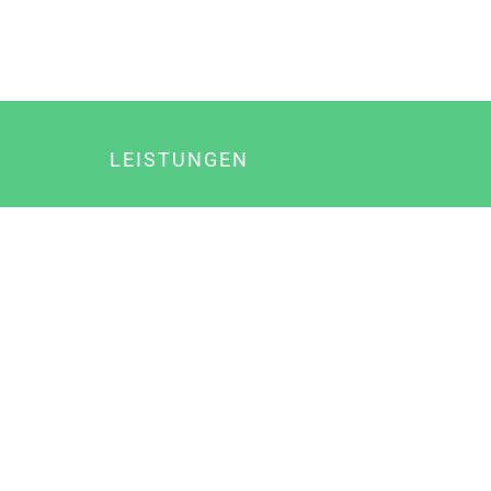
LEISTUNGEN
Online Marketing
Content Marketing
Content Marketing Abos
Content Marketing für Ärzte
Suchmaschinenoptimierung
Social Media Marketing