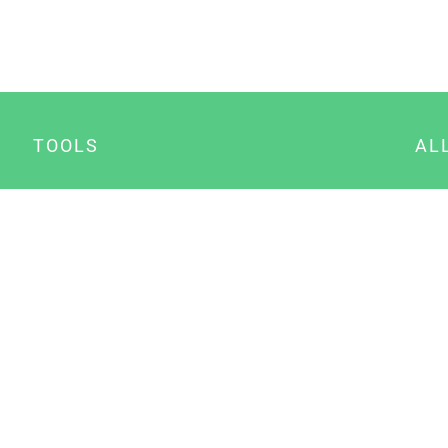
TOOLS
AL
Datenschutz Generator
A
Impressum Generator
B
Datenschutz Manager
Consent Manager
Content Marketing Manager
NewsAI WordPress Plugin