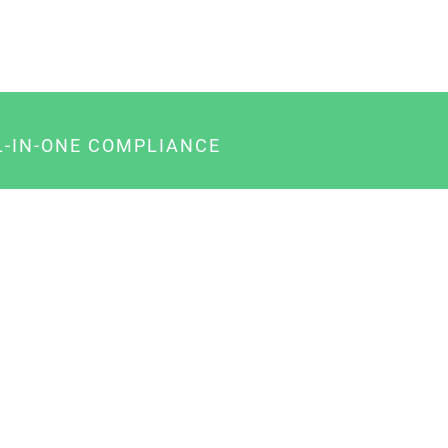
L-IN-ONE COMPLIANCE
gency-Paket für Agenturen
usiness-Paket für Unternehmer