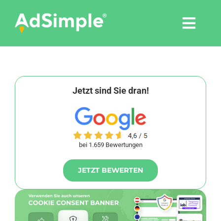
Skip
to
Togg
content
Navi
Leistungen
Tools
Jetzt sind Sie dran!
Pressemitteilungen
bei 1.659 Bewertungen
Shop
JETZT BEWERTEN
Agentur
Blog