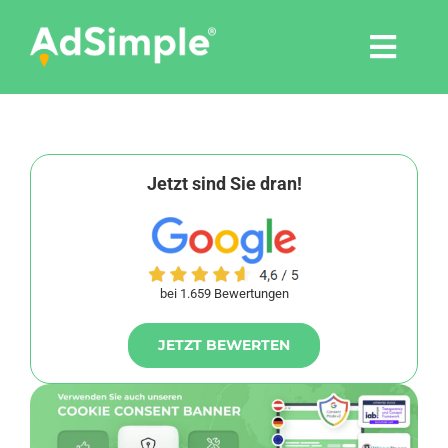
Skip
to
Togg
content
Navi
Leistungen
Tools
Jetzt sind Sie dran!
Pressemitteilungen
bei 1.659 Bewertungen
Shop
JETZT BEWERTEN
Agentur
Blog