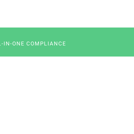
L-IN-ONE COMPLIANCE
gency-Paket für Agenturen
usiness-Paket für Unternehmer