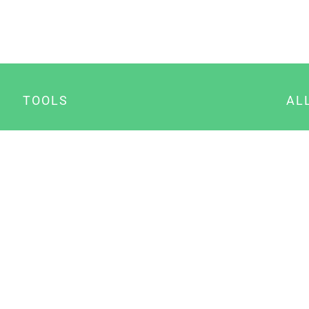
TOOLS
AL
Datenschutz Generator
A
Impressum Generator
B
Datenschutz Manager
Consent Manager
Content Marketing Manager
NewsAI WordPress Plugin