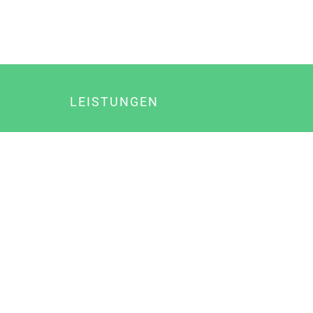
LEISTUNGEN
Online Marketing
Content Marketing
Content Marketing Abos
Content Marketing für Ärzte
Suchmaschinenoptimierung
Social Media Marketing